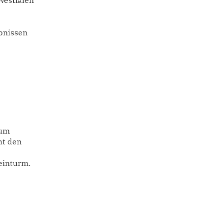
Westfalen
bnissen
zum
ht den
heinturm.