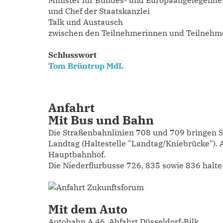
Minister für Bundes- und Europaangelegenhei
und Chef der Staatskanzlei
Talk und Austausch
zwischen den Teilnehmerinnen und Teilnehme
Schlusswort
Tom Brüntrup MdL
Anfahrt
Mit Bus und Bahn
Die Straßenbahnlinien 708 und 709 bringen 
Landtag (Haltestelle "Landtag/Kniebrücke"). 
Hauptbahnhof.
Die Niederflurbusse 726, 835 sowie 836 halt
Mit dem Auto
Autobahn A 46, Abfahrt Düsseldorf-Bilk.