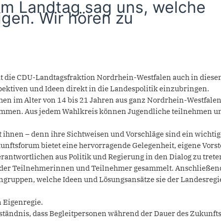
im Landtag sag uns, welche
gen. Wir hören zu
dt die CDU-Landtagsfraktion Nordrhein-Westfalen auch in diese
ektiven und Ideen direkt in die Landespolitik einzubringen.
en im Alter von 14 bis 21 Jahren aus ganz Nordrhein-Westfalen
kommen. Aus jedem Wahlkreis können Jugendliche teilnehmen un
 ihnen – denn ihre Sichtweisen und Vorschläge sind ein wichtig
ukunftsforum bietet eine hervorragende Gelegenheit, eigene Vors
antwortlichen aus Politik und Regierung in den Dialog zu trete
 der Teilnehmerinnen und Teilnehmer gesammelt. Anschließen
ingruppen, welche Ideen und Lösungsansätze sie der Landesreg
n Eigenregie.
ständnis, dass Begleitpersonen während der Dauer des Zukunft