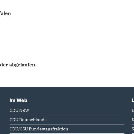
falen
ider abgelaufen.
Im Web
CDU NRW
CDU Deutschlands
K
CDU/CSU Bundestagsfraktion
S