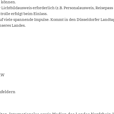
n können.
r Lichtbildausweis erforderlich (z.B. Personalausweis, Reisepass
olle erfolgt beim Einlass.
uf viele spannende Impulse. Kommt in den Düsseldorfer Landtag
unseres Landes.
NRW
nfeldern