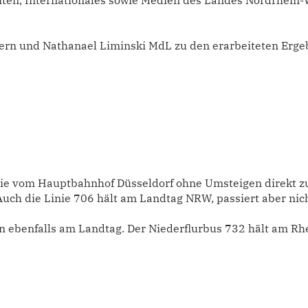
ten, Internationales sowie Medien des Landes Nordrhein-
rn und Nathanael Liminski MdL zu den erarbeiteten Erge
Sie vom Hauptbahnhof Düsseldorf ohne Umsteigen direkt 
Auch die Linie 706 hält am Landtag NRW, passiert aber nic
en ebenfalls am Landtag. Der Niederflurbus 732 hält am R