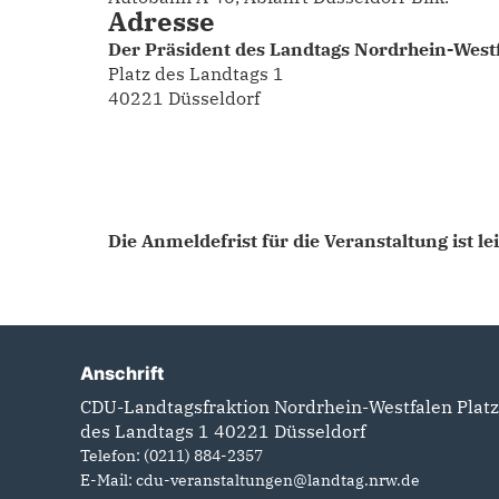
Adresse
Der Präsident des Landtags Nordrhein-West
Platz des Landtags 1
40221 Düsseldorf
Die Anmeldefrist für die Veranstaltung ist le
Anschrift
CDU-Landtagsfraktion Nordrhein-Westfalen Platz
des Landtags 1 40221 Düsseldorf
Telefon: (0211) 884-2357
E-Mail: cdu-veranstaltungen@landtag.nrw.de