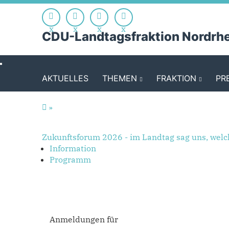
Springe direkt zum Hauptinhalt der Seite
Springe direkt zu
x
x
x
x
CDU-Landtagsfraktion Nordrh
AKTUELLES
THEMEN
FRAKTION
PR
Zukunftsforum 2026 - im Landtag sag uns, welc
Information
Programm
Anmeldungen für