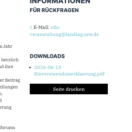
INFORMATIONEN
FÜR RÜCKFRAGEN
E-Mail:
cdu-
veranstaltung@landtag.nrw.de
m Jahr
DOWNLOADS
 herzlich
d ihre
2026-06-13
Einverstaendniserklaerung.pdf
er Beitrag
tellungen
Seite drucken
n.
d
ierung
sforums